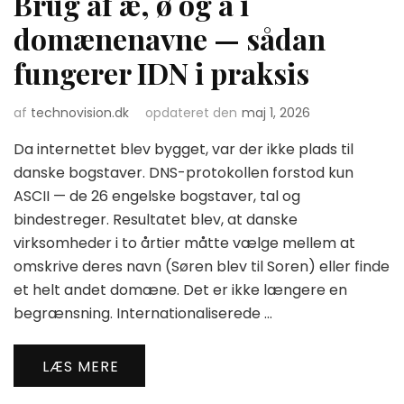
Brug af æ, ø og å i
domænenavne — sådan
fungerer IDN i praksis
af
technovision.dk
opdateret den
maj 1, 2026
Da internettet blev bygget, var der ikke plads til
danske bogstaver. DNS-protokollen forstod kun
ASCII — de 26 engelske bogstaver, tal og
bindestreger. Resultatet blev, at danske
virksomheder i to årtier måtte vælge mellem at
omskrive deres navn (Søren blev til Soren) eller finde
et helt andet domæne. Det er ikke længere en
begrænsning. Internationaliserede …
LÆS MERE