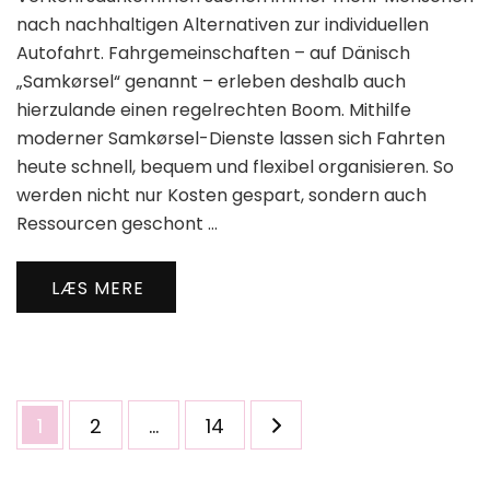
nach nachhaltigen Alternativen zur individuellen
Autofahrt. Fahrgemeinschaften – auf Dänisch
„Samkørsel“ genannt – erleben deshalb auch
hierzulande einen regelrechten Boom. Mithilfe
moderner Samkørsel-Dienste lassen sich Fahrten
heute schnell, bequem und flexibel organisieren. So
werden nicht nur Kosten gespart, sondern auch
Ressourcen geschont …
LÆS MERE
Indlægsinddeling
Side
Side
Side
1
2
…
14