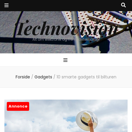
Technovision
Alt om elektronik og fremtidsteknologi
Forside
/
Gadgets
/
10 smarte gadgets til bilturen
Annonce