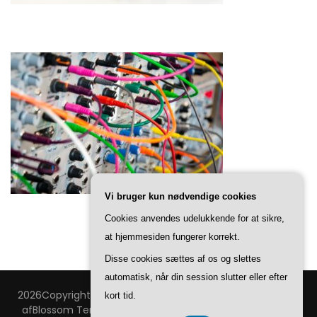
Vi bruger kun nødvendige cookies
Cookies anvendes udelukkende for at sikre,
at hjemmesiden fungerer korrekt.
Disse cookies sættes af os og slettes
automatisk, når din session slutter eller efter
2026Copyright
Technovision
.
Blossom Feminine | Udviklet
kort tid.
af
Blossom Temaer
.Drevet af
WordPress
.
Privatlivspolitik