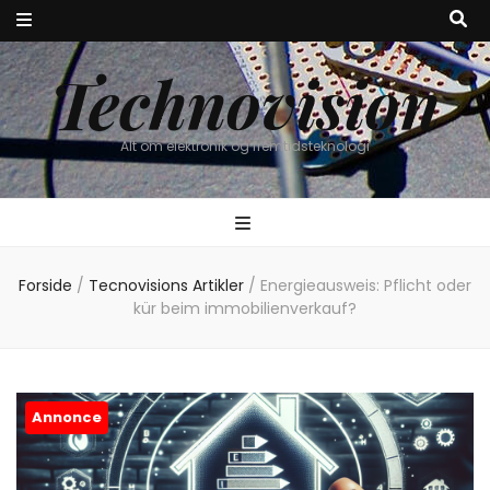
Technovision
Alt om elektronik og fremtidsteknologi
Forside
/
Tecnovisions Artikler
/
Energieausweis: Pflicht oder
kür beim immobilienverkauf?
Annonce