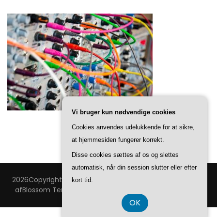
Vi bruger kun nødvendige cookies
Cookies anvendes udelukkende for at sikre,
at hjemmesiden fungerer korrekt.
Disse cookies sættes af os og slettes
automatisk, når din session slutter eller efter
2026Copyright
Technovision
.
Blossom Feminine | Udviklet
kort tid.
af
Blossom Temaer
.Drevet af
WordPress
.
Privatlivspolitik
OK
CVR DK37 40 77 39