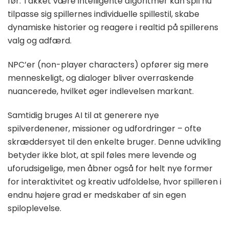
før. Takket være intelligente algoritmer kan spil nu
tilpasse sig spillernes individuelle spillestil, skabe
dynamiske historier og reagere i realtid på spillerens
valg og adfærd.
NPC’er (non-player characters) opfører sig mere
menneskeligt, og dialoger bliver overraskende
nuancerede, hvilket øger indlevelsen markant.
Samtidig bruges AI til at generere nye
spilverdenener, missioner og udfordringer – ofte
skræddersyet til den enkelte bruger. Denne udvikling
betyder ikke blot, at spil føles mere levende og
uforudsigelige, men åbner også for helt nye former
for interaktivitet og kreativ udfoldelse, hvor spilleren i
endnu højere grad er medskaber af sin egen
spiloplevelse.