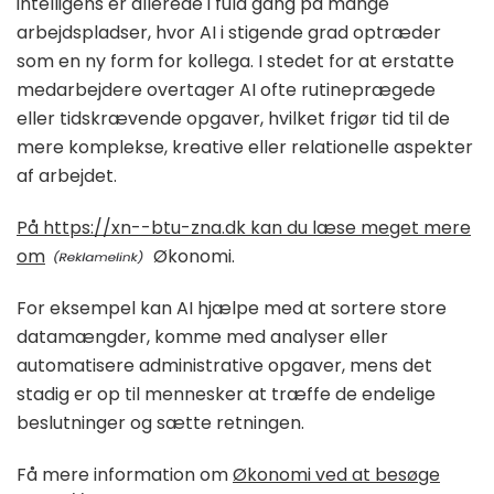
intelligens er allerede i fuld gang på mange
arbejdspladser, hvor AI i stigende grad optræder
som en ny form for kollega. I stedet for at erstatte
medarbejdere overtager AI ofte rutineprægede
eller tidskrævende opgaver, hvilket frigør tid til de
mere komplekse, kreative eller relationelle aspekter
af arbejdet.
På https://xn--btu-zna.dk kan du læse meget mere
om
Økonomi.
For eksempel kan AI hjælpe med at sortere store
datamængder, komme med analyser eller
automatisere administrative opgaver, mens det
stadig er op til mennesker at træffe de endelige
beslutninger og sætte retningen.
Få mere information om
Økonomi ved at besøge