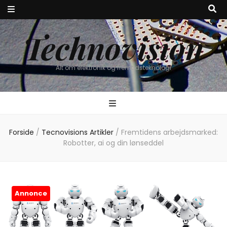
Technovision
Alt om elektronik og fremtidsteknologi
Forside
/
Tecnovisions Artikler
/
Fremtidens arbejdsmarked:
Robotter, ai og din lønseddel
Annonce