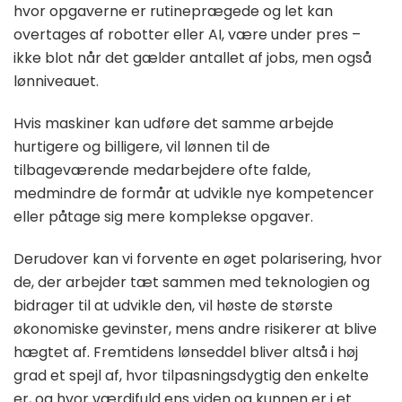
hvor opgaverne er rutineprægede og let kan
overtages af robotter eller AI, være under pres –
ikke blot når det gælder antallet af jobs, men også
lønniveauet.
Hvis maskiner kan udføre det samme arbejde
hurtigere og billigere, vil lønnen til de
tilbageværende medarbejdere ofte falde,
medmindre de formår at udvikle nye kompetencer
eller påtage sig mere komplekse opgaver.
Derudover kan vi forvente en øget polarisering, hvor
de, der arbejder tæt sammen med teknologien og
bidrager til at udvikle den, vil høste de største
økonomiske gevinster, mens andre risikerer at blive
hægtet af. Fremtidens lønseddel bliver altså i høj
grad et spejl af, hvor tilpasningsdygtig den enkelte
er, og hvor værdifuld ens viden og kunnen er i et