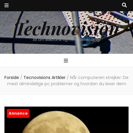
Technovision
Alt om elektronik og fremtidsteknologi
Forside
/
Tecnovisions Artikler
/
Når computeren strejker: De
mest almindelige pc problemer og hvordan du løser dem
Annonce