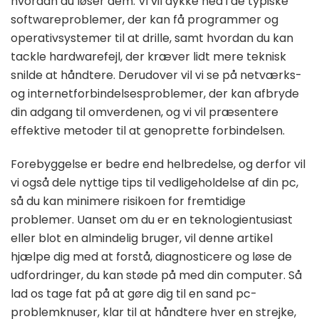
hvordan du løser dem. Vi vil dykke ned i de typiske
softwareproblemer, der kan få programmer og
operativsystemer til at drille, samt hvordan du kan
tackle hardwarefejl, der kræver lidt mere teknisk
snilde at håndtere. Derudover vil vi se på netværks-
og internetforbindelsesproblemer, der kan afbryde
din adgang til omverdenen, og vi vil præsentere
effektive metoder til at genoprette forbindelsen.
Forebyggelse er bedre end helbredelse, og derfor vil
vi også dele nyttige tips til vedligeholdelse af din pc,
så du kan minimere risikoen for fremtidige
problemer. Uanset om du er en teknologientusiast
eller blot en almindelig bruger, vil denne artikel
hjælpe dig med at forstå, diagnosticere og løse de
udfordringer, du kan støde på med din computer. Så
lad os tage fat på at gøre dig til en sand pc-
problemknuser, klar til at håndtere hver en strejke,