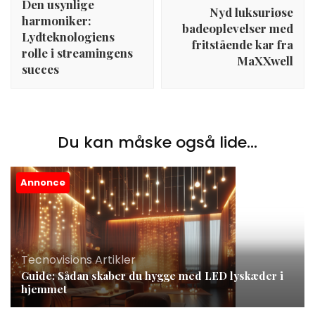
Den usynlige
Nyd luksuriøse
harmoniker:
badeoplevelser med
Lydteknologiens
fritstående kar fra
rolle i streamingens
MaXXwell
succes
Du kan måske også lide...
Annonce
Tecnovisions Artikler
Guide: Sådan skaber du hygge med LED lyskæder i
hjemmet