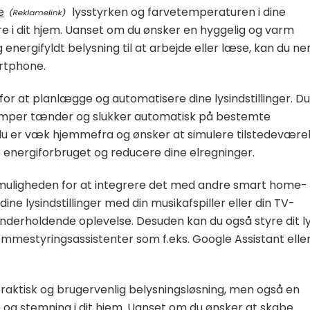
e
lysstyrken og farvetemperaturen i dine
 i dit hjem. Uanset om du ønsker en hyggelig og varm
og energifyldt belysning til at arbejde eller læse, kan du n
artphone.
for at planlægge og automatisere dine lysindstillinger. Du
ne lamper tænder og slukker automatisk på bestemte
r du er væk hjemmefra og ønsker at simulere tilstedeværel
energiforbruget og reducere dine elregninger.
 muligheden for at integrere det med andre smart home-
ne lysindstillinger med din musikafspiller eller din TV-
derholdende oplevelse. Desuden kan du også styre dit l
styringsassistenter som f.eks. Google Assistant elle
praktisk og brugervenlig belysningsløsning, men også en
og stemning i dit hjem. Uanset om du ønsker at skabe