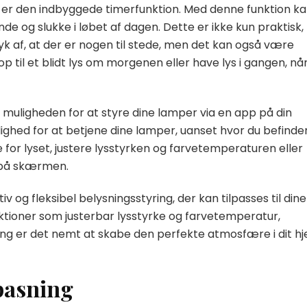
t er den indbyggede timerfunktion. Med denne funktion k
e og slukke i løbet af dagen. Dette er ikke kun praktisk,
yk af, at der er nogen til stede, men det kan også være
p til et blidt lys om morgenen eller have lys i gangen, nå
r muligheden for at styre dine lamper via en app på din
lighed for at betjene dine lamper, uanset hvor du befinde
for lyset, justere lysstyrken og farvetemperaturen eller
 på skærmen.
iv og fleksibel belysningsstyring, der kan tilpasses til dine
ktioner som justerbar lysstyrke og farvetemperatur,
ing er det nemt at skabe den perfekte atmosfære i dit h
pasning