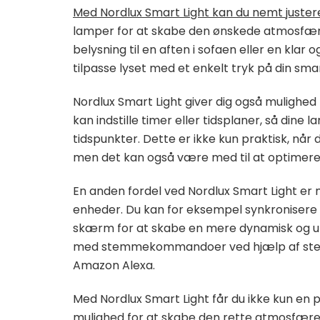
Med Nordlux Smart Light kan du nemt juster
lamper for at skabe den ønskede atmosfære
belysning til en aften i sofaen eller en klar 
tilpasse lyset med et enkelt tryk på din sm
Nordlux Smart Light giver dig også mulighed 
kan indstille timer eller tidsplaner, så di
tidspunkter. Dette er ikke kun praktisk, nå
men det kan også være med til at optimere 
En anden fordel ved Nordlux Smart Light er
enheder. Du kan for eksempel synkronisere di
skærm for at skabe en mere dynamisk og un
med stemmekommandoer ved hjælp af stemme
Amazon Alexa.
Med Nordlux Smart Light får du ikke kun en 
mulighed for at skabe den rette atmosfære 