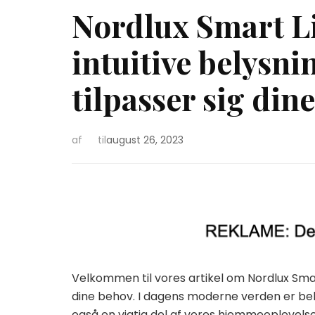
Nordlux Smart L
intuitive belysni
tilpasser sig din
af
til
august 26, 2023
Velkommen til vores artikel om Nordlux Smart 
dine behov. I dagens moderne verden er be
også en vigtig del af vores hjemmeoplevelse.