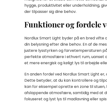
hygge, produktivitet eller underholdning, giv
der tilpasser sig dine behov.
Funktioner og fordele 
Nordlux Smart Light byder på en bred vifte af
din belysning efter dine behov. En af de m
justere lysstyrken og farvetemperaturen på 
perfekte atmosfære i ethvert rum, uanset om 
et mere energisk og køligt lys til arbejde ell
En anden fordel ved Nordlux Smart Light er, a
Dette betyder, at du kan kontrollere og tilp
kan for eksempel oprette en zone til stuen
afslappende atmosfære, samtidig med at du
fokuseret og lyst lys til madlavning eller spis