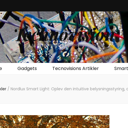
Technovision
Alt om elektronik og fremtidsteknologi
e
Gadgets
Tecnovisions Artikler
Smar
kler
/
Nordlux Smart Light: Oplev den intuitive belysningsstyring, 