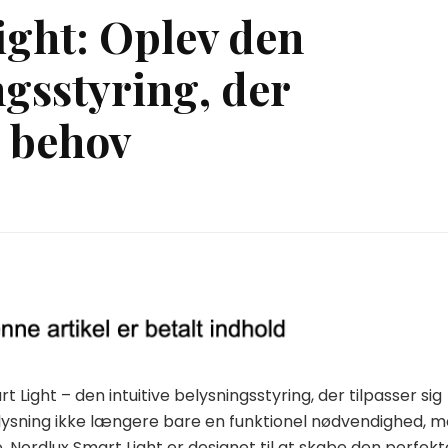
ight: Oplev den
ngsstyring, der
e behov
Light – den intuitive belysningsstyring, der tilpasser sig
lysning ikke længere bare en funktionel nødvendighed, 
 Nordlux Smart Light er designet til at skabe den perfekt