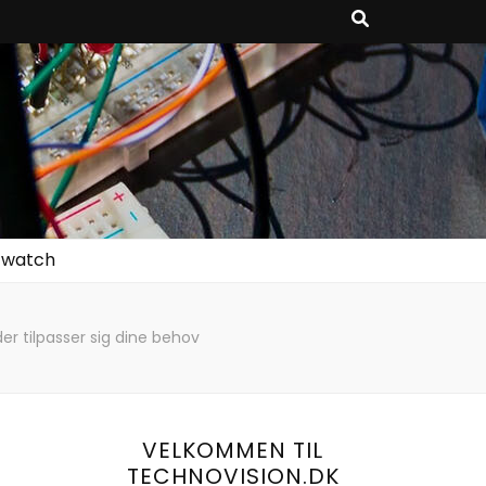
twatch
der tilpasser sig dine behov
VELKOMMEN TIL
TECHNOVISION.DK