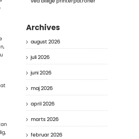
ved billige printerpatroner
e
Archives
e
august 2026
n,
du
juli 2026
juni 2026
 at
maj 2026
april 2026
marts 2026
kan
ig,
februar 2026