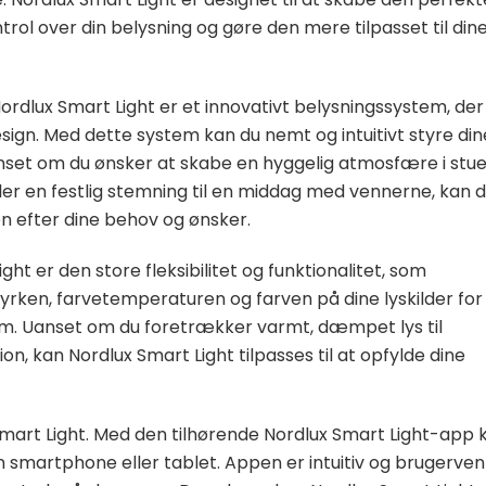
trol over din belysning og gøre den mere tilpasset til din
ordlux Smart Light er et innovativt belysningssystem, der
sign. Med dette system kan du nemt og intuitivt styre din
Uanset om du ønsker at skabe en hyggelig atmosfære i stue
ler en festlig stemning til en middag med vennerne, kan 
n efter dine behov og ønsker.
ght er den store fleksibilitet og funktionalitet, som
tyrken, farvetemperaturen og farven på dine lyskilder for
m. Uanset om du foretrækker varmt, dæmpet lys til
tion, kan Nordlux Smart Light tilpasses til at opfylde dine
 Smart Light. Med den tilhørende Nordlux Smart Light-app 
in smartphone eller tablet. Appen er intuitiv og brugervenl