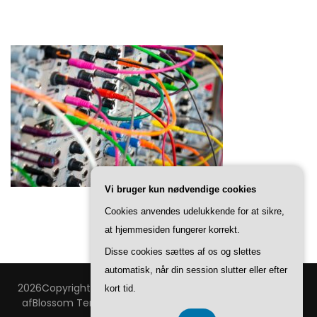
Vi bruger kun nødvendige cookies
Cookies anvendes udelukkende for at sikre,
at hjemmesiden fungerer korrekt.
Disse cookies sættes af os og slettes
automatisk, når din session slutter eller efter
2026Copyright
Technovision
.
Blossom Feminine | Udviklet
kort tid.
af
Blossom Temaer
.Drevet af
WordPress
.
Privatlivspolitik