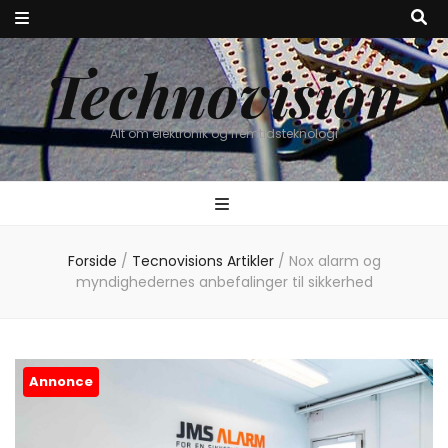
Technovision
Alt om elektronik og fremtidsteknologi
Forside
/
Tecnovisions Artikler
/
Nox alarm og
myndighedernes anbefalinger til sikkerhed
Annonce