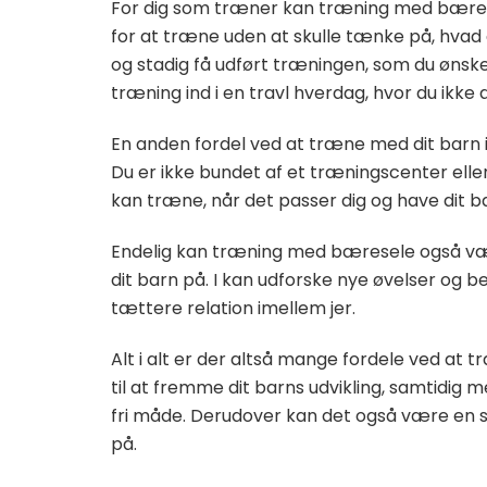
For dig som træner kan træning med bærese
for at træne uden at skulle tænke på, hvad
og stadig få udført træningen, som du øns
træning ind i en travl hverdag, hvor du ikke a
En anden fordel ved at træne med dit barn i b
Du er ikke bundet af et træningscenter eller
kan træne, når det passer dig og have dit 
Endelig kan træning med bæresele også v
dit barn på. I kan udforske nye øvelser o
tættere relation imellem jer.
Alt i alt er der altså mange fordele ved a
til at fremme dit barns udvikling, samtidig m
fri måde. Derudover kan det også være en 
på.