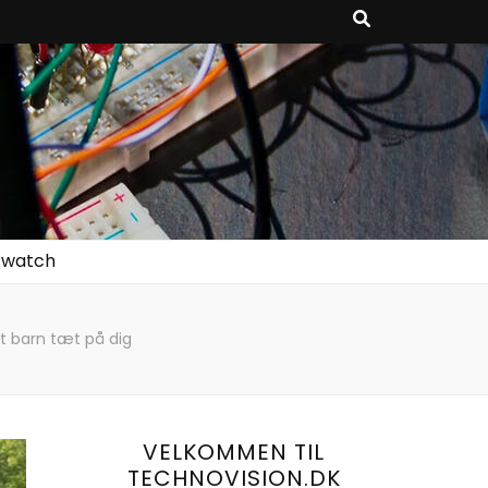
twatch
t barn tæt på dig
VELKOMMEN TIL
TECHNOVISION.DK