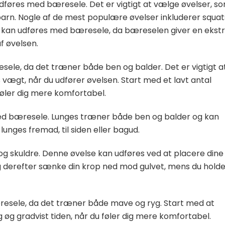
udføres med bæresele. Det er vigtigt at vælge øvelser, s
 barn. Nogle af de mest populære øvelser inkluderer squat
er kan udføres med bæresele, da bæreselen giver en ekst
f øvelsen.
sele, da det træner både ben og balder. Det er vigtigt a
s vægt, når du udfører øvelsen. Start med et lavt antal
føler dig mere komfortabel.
ed bæresele. Lunges træner både ben og balder og kan
lunges fremad, til siden eller bagud.
og skuldre. Denne øvelse kan udføres ved at placere dine
g derefter sænke din krop ned mod gulvet, mens du holde
resele, da det træner både mave og ryg. Start med at
 øg gradvist tiden, når du føler dig mere komfortabel.