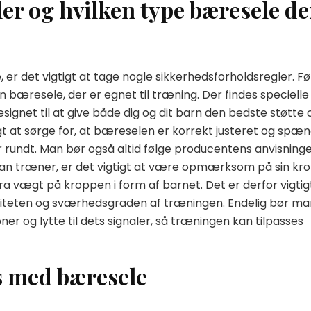
er og hvilken type bæresele de
er det vigtigt at tage nogle sikkerhedsforholdsregler. Fø
bæresele, der er egnet til træning. Der findes specielle
gnet til at give både dig og dit barn den bedste støtte 
t at sørge for, at bæreselen er korrekt justeret og spæn
r rundt. Man bør også altid følge producentens anvisning
man træner, er det vigtigt at være opmærksom på sin kr
 vægt på kroppen i form af barnet. Det er derfor vigtig
ensiteten og sværhedsgraden af træningen. Endelig bør ma
r og lytte til dets signaler, så træningen kan tilpasses
s med bæresele