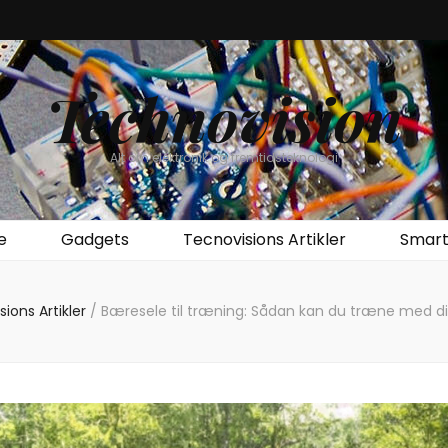
Technovision
Alt om elektronik og fremtidsteknologi
e
Gadgets
Tecnovisions Artikler
Smar
ions Artikler
/
Bæresele til træning: Sådan kan du træne med di