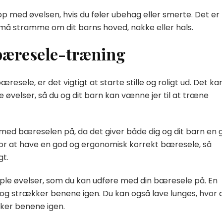
stop med øvelsen, hvis du føler ubehag eller smerte. Det er
 må stramme om dit barns hoved, nakke eller hals.
bæresele-træning
sele, er det vigtigt at starte stille og roligt ud. Det ka
øvelser, så du og dit barn kan vænne jer til at træne
 med bæreselen på, da det giver både dig og dit barn en 
 for at have en god og ergonomisk korrekt bæresele, så
gt.
mple øvelser, som du kan udføre med din bæresele på. En
 og strækker benene igen. Du kan også lave lunges, hvor 
kker benene igen.