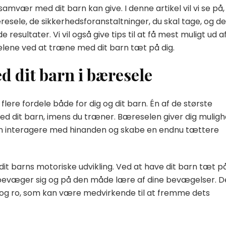
mvær med dit barn kan give. I denne artikel vil vi se på,
sele, de sikkerhedsforanstaltninger, du skal tage, og de
resultater. Vi vil også give tips til at få mest muligt ud a
ene ved at træne med dit barn tæt på dig.
d dit barn i bæresele
ere fordele både for dig og dit barn. Én af de største
ed dit barn, imens du træner. Bæreselen giver dig mulig
kan interagere med hinanden og skabe en endnu tættere
it barns motoriske udvikling. Ved at have dit barn tæt p
 bevæger sig og på den måde lære af dine bevægelser. D
d og ro, som kan være medvirkende til at fremme dets