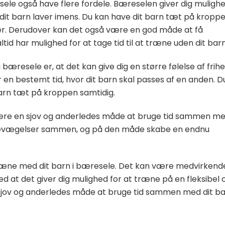
le også have flere fordele. Bæreselen giver dig muligh
 dit barn laver imens. Du kan have dit barn tæt på kropp
ker. Derudover kan det også være en god måde at få
ltid har mulighed for at tage tid til at træne uden dit barn
æresele er, at det kan give dig en større følelse af frihe
 en bestemt tid, hvor dit barn skal passes af en anden. D
barn tæt på kroppen samtidig.
ære en sjov og anderledes måde at bruge tid sammen m
g bevægelser sammen, og på den måde skabe en endnu
t træne med dit barn i bæresele. Det kan være medvirkend
ed at det giver dig mulighed for at træne på en fleksibel 
sjov og anderledes måde at bruge tid sammen med dit b