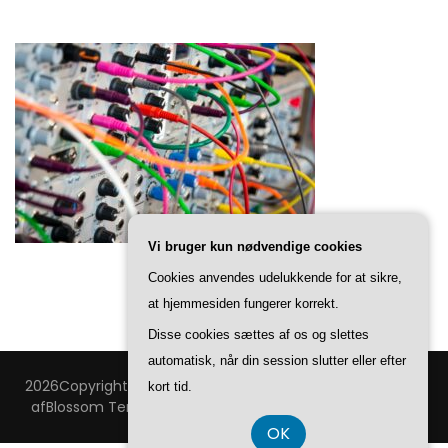
Vi bruger kun nødvendige cookies
Cookies anvendes udelukkende for at sikre,
at hjemmesiden fungerer korrekt.
Disse cookies sættes af os og slettes
automatisk, når din session slutter eller efter
2026Copyright
Technovision
.
Blossom Feminine | Udviklet
kort tid.
af
Blossom Temaer
.Drevet af
WordPress
.
Privatlivspolitik
OK