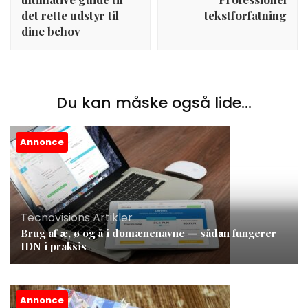
det rette udstyr til
tekstforfatning
dine behov
Du kan måske også lide...
Annonce
Tecnovisions Artikler
Brug af æ, ø og å i domænenavne — sådan fungerer
IDN i praksis
Annonce