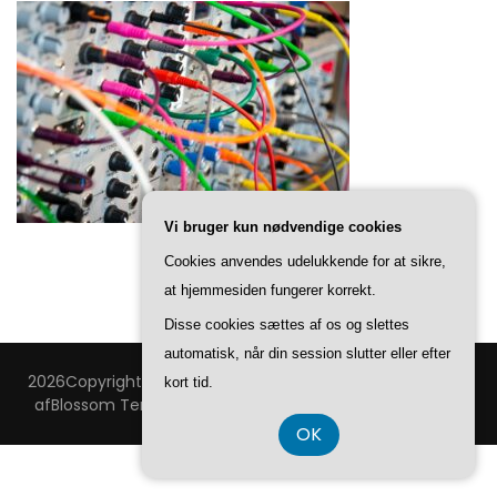
Vi bruger kun nødvendige cookies
Cookies anvendes udelukkende for at sikre,
at hjemmesiden fungerer korrekt.
Disse cookies sættes af os og slettes
automatisk, når din session slutter eller efter
2026Copyright
Technovision
.
Blossom Feminine | Udviklet
kort tid.
af
Blossom Temaer
.Drevet af
WordPress
.
Privatlivspolitik
OK
CVR DK37 40 77 39