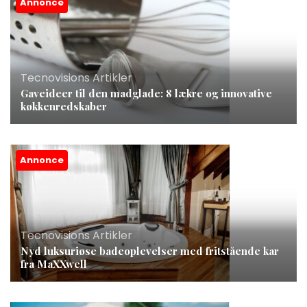
Annonce
Tecnovisions Artikler
Gaveideer til den madglade: 8 lækre og innovative
køkkenredskaber
Annonce
Tecnovisions Artikler
Nyd luksuriøse badeoplevelser med fritstående kar
fra MaXXwell