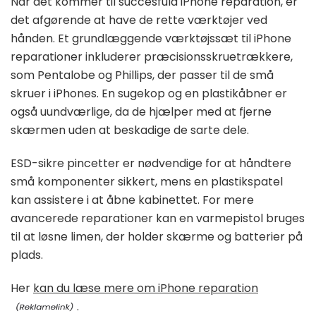
Når det kommer til succesfuld iPhone reparation, er
det afgørende at have de rette værktøjer ved
hånden. Et grundlæggende værktøjssæt til iPhone
reparationer inkluderer præcisionsskruetrækkere,
som Pentalobe og Phillips, der passer til de små
skruer i iPhones. En sugekop og en plastikåbner er
også uundværlige, da de hjælper med at fjerne
skærmen uden at beskadige de sarte dele.
ESD-sikre pincetter er nødvendige for at håndtere
små komponenter sikkert, mens en plastikspatel
kan assistere i at åbne kabinettet. For mere
avancerede reparationer kan en varmepistol bruges
til at løsne limen, der holder skærme og batterier på
plads.
Her
kan du læse mere om iPhone reparation
.