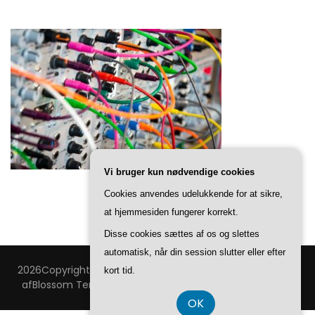
Vi bruger kun nødvendige cookies
Cookies anvendes udelukkende for at sikre,
at hjemmesiden fungerer korrekt.
Disse cookies sættes af os og slettes
automatisk, når din session slutter eller efter
2026Copyright
Technovision
.
Blossom Feminine | Udviklet
kort tid.
af
Blossom Temaer
.Drevet af
WordPress
.
Privatlivspolitik
OK