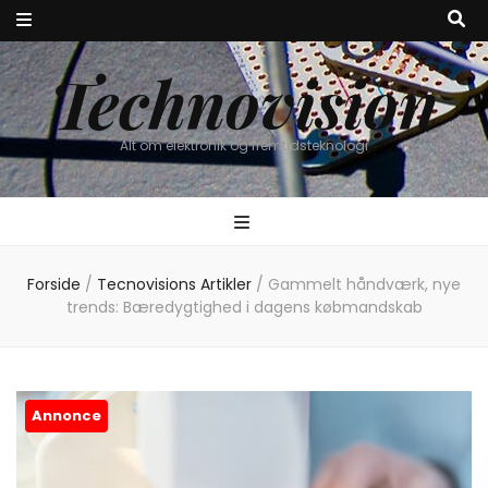
Technovision
Alt om elektronik og fremtidsteknologi
Forside
/
Tecnovisions Artikler
/
Gammelt håndværk, nye
trends: Bæredygtighed i dagens købmandskab
Annonce