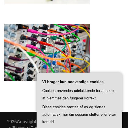
Vi bruger kun nødvendige cookies
Cookies anvendes udelukkende for at sikre,
at hjemmesiden fungerer korrekt.
Disse cookies sættes af os og slettes
automatisk, når din session slutter eller efter
2026Copyright
Technovision
.
Blossom Feminine | Udviklet
kort tid.
af
Blossom Temaer
.Drevet af
WordPress
.
Privatlivspolitik